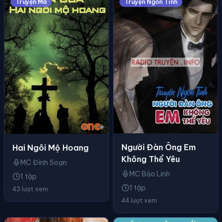
Truyện Ma
Truyện Ngôn Tình
Người Đàn Ông Em
Hai Ngôi Mộ Hoang
Không Thể Yêu
MC Đình Soạn
MC Bảo Linh
1 tập
1 tập
43 lượt xem
44 lượt xem