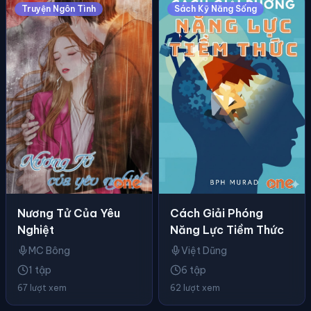
Truyện Ngôn Tình
Sách Kỹ Năng Sống
Nương Tử Của Yêu
Cách Giải Phóng
Nghiệt
Năng Lực Tiềm Thức
MC Bông
Việt Dũng
1 tập
6 tập
67 lượt xem
62 lượt xem