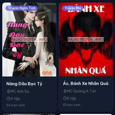
Truyện Ngôn Tình
Truyện Ma
Ác, Bánh Xe Nhân Quả
Nàng Dâu Bạc Tỷ
MC Quàng A Tũn
MC Anh Sa
6 tập
4 tập
41 lượt xem
64 lượt xem