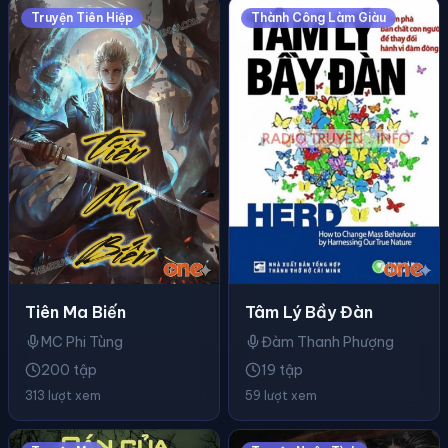
Truyện Tiên Hiệp
Thành Công Làm Giàu
Tiên Ma Biến
Tâm Lý Bầy Đàn
MC Phi Tùng
Đàm Thanh Phượng
200 tập
19 tập
313 lượt xem
59 lượt xem