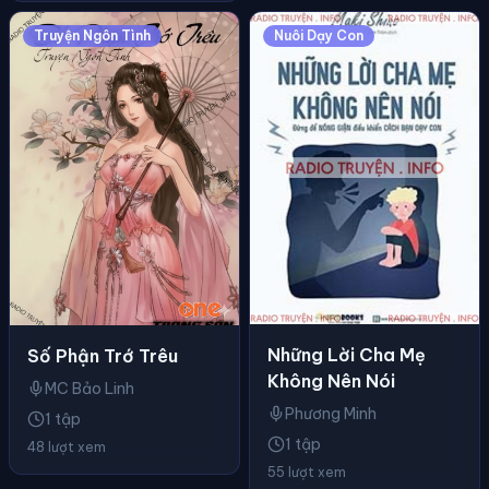
Truyện Ngôn Tình
Nuôi Dạy Con
Những Lời Cha Mẹ
Số Phận Trớ Trêu
Không Nên Nói
MC Bảo Linh
Phương Minh
1 tập
1 tập
48 lượt xem
55 lượt xem