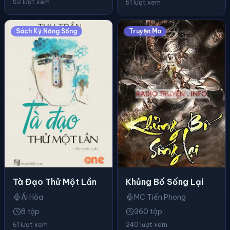
52 lượt xem
51 lượt xem
Sách Kỹ Năng Sống
Truyện Ma
Khủng Bố Sống Lại
Tà Đạo Thử Một Lần
MC Tiến Phong
Ái Hòa
360 tập
8 tập
240 lượt xem
61 lượt xem