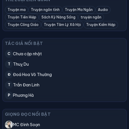
Truyện ma
Truyện ngôn tình
Truyện Ma Ngắn
Audio
Truyện Tiên Hiệp
Sách Kỹ Năng Sống
truyện ngắn
Truyện Công Giáo
Truyện Tâm Lý Xã Hội
Truyện Kiếm Hiệp
TÁC GIẢ NỔI BẬT
Chưa cập nhật
C
Thuỵ Du
T
Đoá Hoa Vô Thường
Đ
Trần Đan Linh
T
Phương Hà
P
GIỌNG ĐỌC NỔI BẬT
MC Đình Soạn