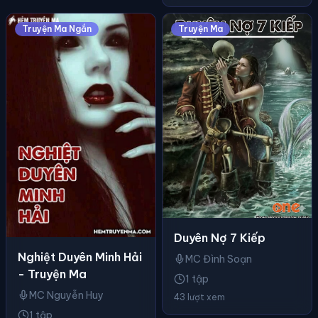
Truyện Ma Ngắn
Truyện Ma
Duyên Nợ 7 Kiếp
Nghiệt Duyên Minh Hải
MC Đình Soạn
- Truyện Ma
1 tập
MC Nguyễn Huy
43 lượt xem
1 tập