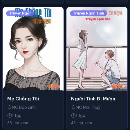
Truyện Ngắn
Truyện Ngôn Tình
Mẹ Chồng Tôi
Người Tình Đi Mượn
MC Bảo Linh
MC Mai Thuỷ
1 tập
1 tập
33 lượt xem
46 lượt xem