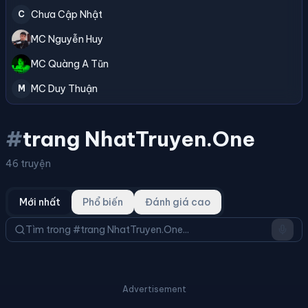
Chưa Cập Nhật
C
MC Nguyễn Huy
MC Quàng A Tũn
MC Duy Thuận
M
#
trang NhatTruyen.One
46 truyện
Mới nhất
Phổ biến
Đánh giá cao
Advertisement