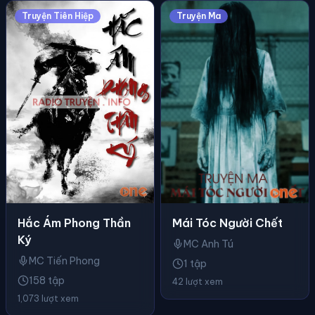
Truyện Tiên Hiệp
Truyện Ma
Mái Tóc Người Chết
Hắc Ám Phong Thần
Ký
MC Anh Tú
MC Tiến Phong
1 tập
158 tập
42 lượt xem
1,073 lượt xem