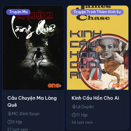
Truyện Ma
Truyện Trinh Thám Hình Sự
Câu Chuyện Ma Làng
Kinh Cầu Hồn Cho Ai
Quê
Lê Duyên
MC Đình Soạn
11 tập
3 tập
66 lượt xem
57 lượt xem