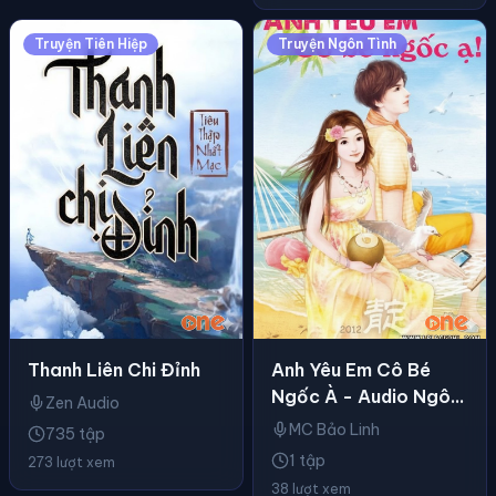
Truyện Tiên Hiệp
Truyện Ngôn Tình
Thanh Liên Chi Đỉnh
Anh Yêu Em Cô Bé
Ngốc À - Audio Ngôn
Zen Audio
Tình
MC Bảo Linh
735 tập
1 tập
273 lượt xem
38 lượt xem