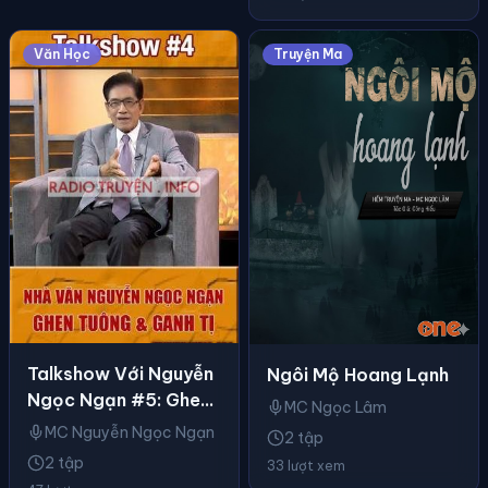
Văn Học
Truyện Ma
Talkshow Với Nguyễn
Ngôi Mộ Hoang Lạnh
Ngọc Ngạn #5: Ghen
MC Ngọc Lâm
Tuông & Ganh Tị
MC Nguyễn Ngọc Ngạn
2 tập
2 tập
33 lượt xem