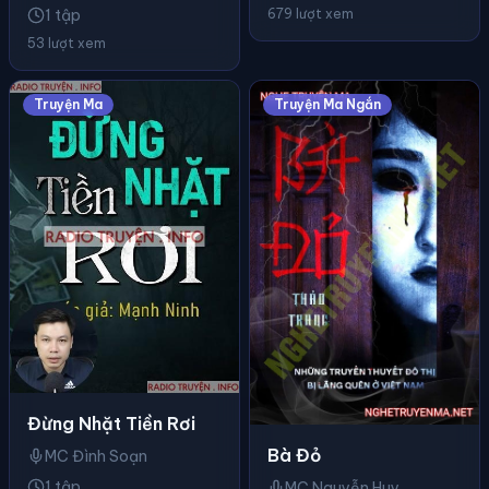
679 lượt xem
1 tập
53 lượt xem
Truyện Ma
Truyện Ma Ngắn
Đừng Nhặt Tiền Rơi
Bà Đỏ
MC Đình Soạn
1 tập
MC Nguyễn Huy