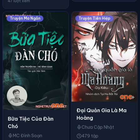
47 lượt xem
Truyện Ma Ngắn
Truyện Tiên Hiệp
Đại Quản Gia Là Ma
Hoàng
Bữa Tiệc Của Đàn
Chó
Chưa Cập Nhật
MC Đình Soạn
479 tập