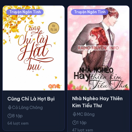
Truyện Ngôn Tình
Truyện Ngôn Tình
Nhà Nghèo Hay Thiên
Cũng Chỉ Là Hạt Bụi
Kim Tiểu Thư
Cỏ Lông Chông
MC Bông
8 tập
1 tập
64 lượt xem
47 lượt xem