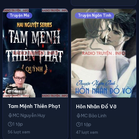
Truyện Ma
Truyện Ngôn Tình
Tam Mệnh Thiên Phạt
Hôn Nhân Đổ Vỡ
MC Nguyễn Huy
MC Bảo Linh
1 tập
1 tập
56 lượt xem
47 lượt xem