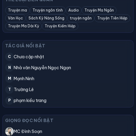
Truyện ma
Truyện ngôn tình
Audio
Truyện Ma Ngắn
Văn Học
Sách Kỹ Năng Sống
truyện ngắn
Truyện Tiên Hiệp
Truyện Ma Dài Kỳ
Truyện Kiếm Hiệp
TÁC GIẢ NỔI BẬT
Chưa cập nhật
C
Nhà văn Nguyễn Ngọc Ngạn
N
Mạnh Ninh
M
Trường Lê
T
phạm kiều trang
P
GIỌNG ĐỌC NỔI BẬT
MC Đình Soạn