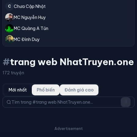
Chưa Cập Nhật
C
MC Nguyễn Huy
MC Quàng A Tũn
MC Đình Duy
#
trang web NhatTruyen.one
172 truyện
Mới nhất
Phổ biến
Đánh giá cao
Advertisement