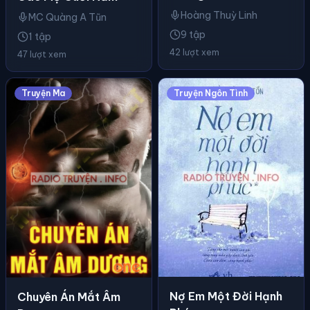
Hoàng Thuỳ Linh
MC Quàng A Tũn
9 tập
1 tập
42 lượt xem
47 lượt xem
Truyện Ma
Truyện Ngôn Tình
Nợ Em Một Đời Hạnh
Chuyên Án Mắt Âm