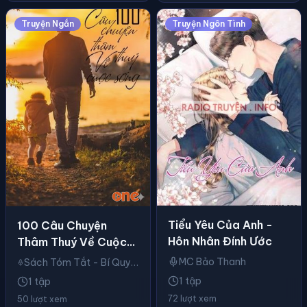
Truyện Ngắn
Truyện Ngôn Tình
Tiểu Yêu Của Anh -
100 Câu Chuyện
Hôn Nhân Đính Ước
Thâm Thuý Về Cuộc
Sống
MC Bảo Thanh
Sách Tóm Tắt - Bí Quyết Thành Công
1 tập
1 tập
72 lượt xem
50 lượt xem