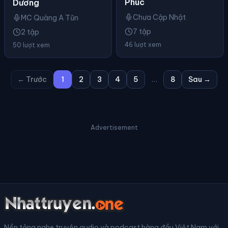
Phúc
Dương
Chưa Cập Nhật
MC Quàng A Tũn
7 tập
2 tập
46 lượt xem
50 lượt xem
← Trước
1
2
3
4
5
…
8
Sau →
Advertisement
Nền tảng nghe truyện audio và podcast hàng đầu Việt Nam với