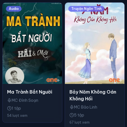
Audio
Truyện Ngôn Tình
Ma Trành Bắt Người
Bảy Năm Không Oán
Không Hối
MC Đình Soạn
MC Bảo Linh
1 tập
5 tập
54 lượt xem
67 lượt xem