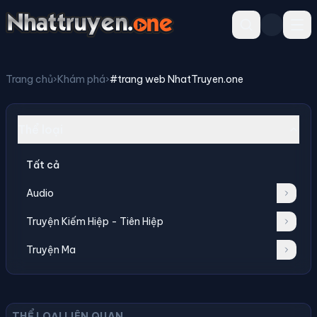
Trang chủ
›
Khám phá
›
#trang web NhatTruyen.one
Thể loại
Tất cả
Audio
Truyện Kiếm Hiệp - Tiên Hiệp
Truyện Ma
THỂ LOẠI LIÊN QUAN