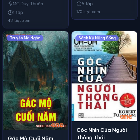
MC Duy Thuận
6 tập
170 lượt xem
1 tập
43 lượt xem
Truyện Ma Ngắn
Sách Kỹ Năng Sống
Góc Nhìn Của Người
Thông Thái
Gác Mộ Cuối Năm