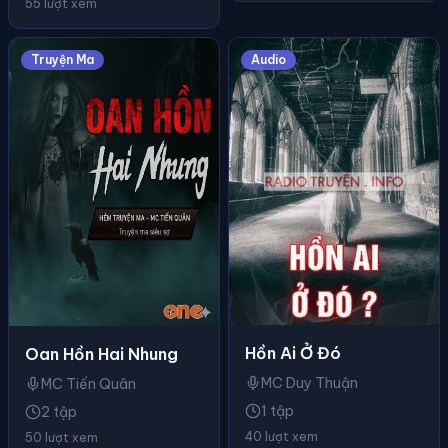
55 lượt xem
Truyện Ma
Audio
Hồn Ai Ở Đó
Oan Hồn Hai Nhung
MC Duy Thuận
MC Tiến Quân
1 tập
2 tập
40 lượt xem
50 lượt xem