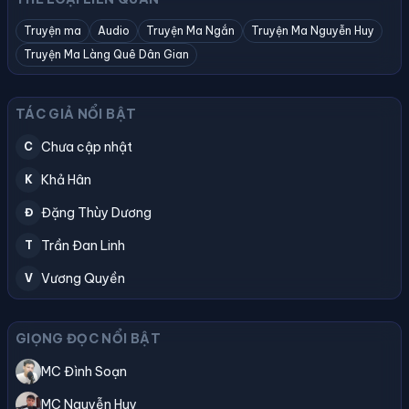
Truyện ma
Audio
Truyện Ma Ngắn
Truyện Ma Nguyễn Huy
Truyện Ma Làng Quê Dân Gian
TÁC GIẢ NỔI BẬT
Chưa cập nhật
C
Khả Hân
K
Đặng Thùy Dương
Đ
Trần Đan Linh
T
Vương Quyền
V
GIỌNG ĐỌC NỔI BẬT
MC Đình Soạn
MC Nguyễn Huy