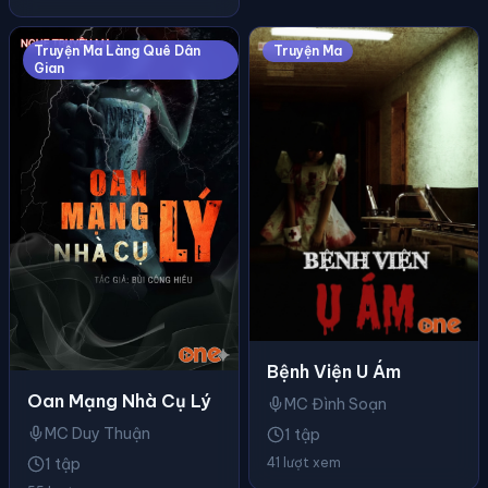
Truyện Ma Làng Quê Dân
Truyện Ma
Gian
Bệnh Viện U Ám
Oan Mạng Nhà Cụ Lý
MC Đình Soạn
MC Duy Thuận
1 tập
41 lượt xem
1 tập