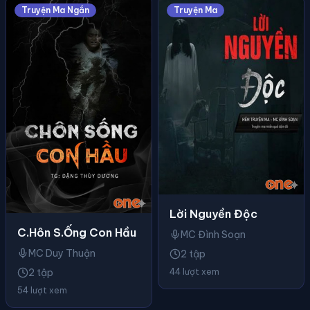
Truyện Ma Ngắn
Truyện Ma
Lời Nguyền Độc
C.hôn S.ống Con Hầu
MC Đình Soạn
MC Duy Thuận
2 tập
2 tập
44 lượt xem
54 lượt xem