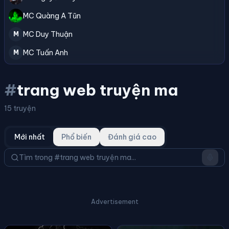
MC Quàng A Tũn
MC Duy Thuận
M
MC Tuấn Anh
M
#
trang web truyện ma
15 truyện
Mới nhất
Phổ biến
Đánh giá cao
Advertisement