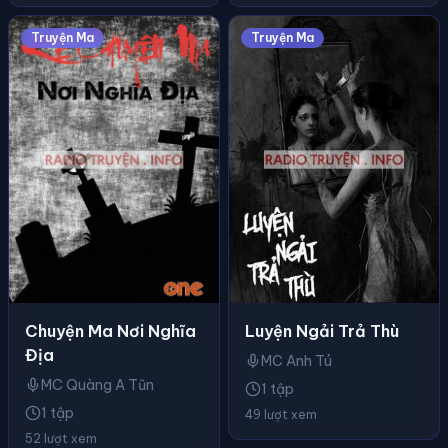
Truyện Ma
Truyện Ma
Luyện Ngải Trả Thù
Chuyện Ma Nơi Nghĩa
Địa
MC Anh Tú
MC Quàng A Tũn
1 tập
1 tập
49 lượt xem
52 lượt xem