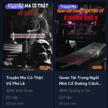
Truyện Ma
Truyện Ma
Quan Tài Trong Ngôi
Truyện Ma Có Thật
Nhà Cổ Đường Cách
Về Phú Lê
Mạng Tháng 8
MC Quàng A Tũn
MC Đình Soạn
2 tập
1 tập
45 lượt xem
50 lượt xem