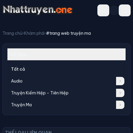
Trang chủ
›
Khám phá
›
#trang web truyện ma
Thể loại
Tất cả
Audio
Truyện Kiếm Hiệp - Tiên Hiệp
Truyện Ma
THỂ LOẠI LIÊN QUAN