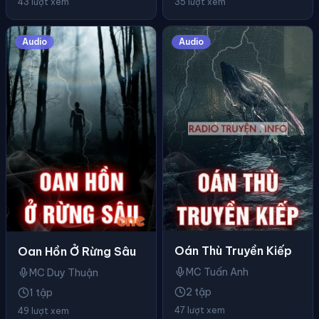
43 lượt xem
35 lượt xem
Audio
Audio
Oán Thù Truyền Kiếp
Oan Hồn Ở Rừng Sâu
MC Tuấn Anh
MC Duy Thuận
2 tập
1 tập
47 lượt xem
49 lượt xem