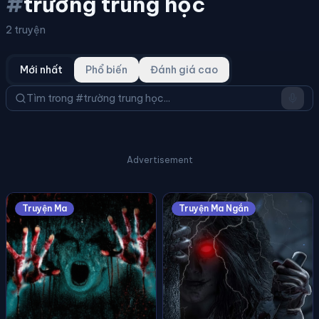
#
trường trung học
2 truyện
Mới nhất
Phổ biến
Đánh giá cao
Advertisement
Truyện Ma
Truyện Ma Ngắn