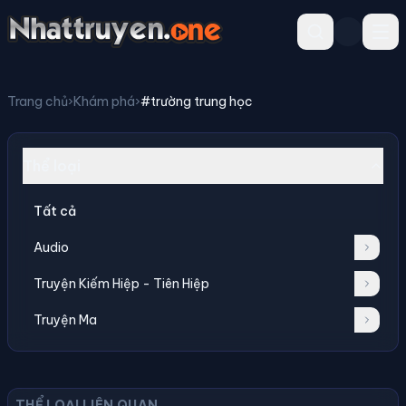
Trang chủ
›
Khám phá
›
#trường trung học
Thể loại
Tất cả
Audio
Truyện Kiếm Hiệp - Tiên Hiệp
Truyện Ma
THỂ LOẠI LIÊN QUAN