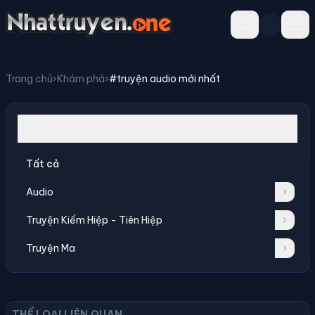
Trang chủ
›
Khám phá
›
#truyện audio mới nhất
Thể loại
Tất cả
Audio
Truyện Kiếm Hiệp - Tiên Hiệp
Truyện Ma
THỂ LOẠI LIÊN QUAN