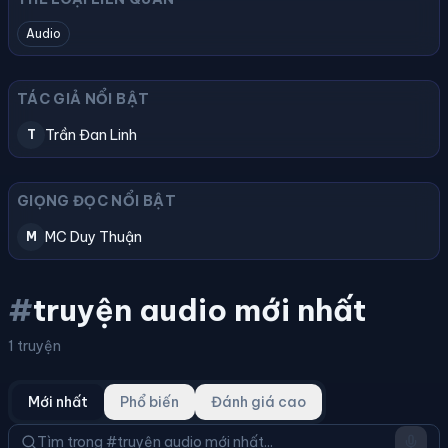
Audio
TÁC GIẢ NỔI BẬT
Trần Đan Linh
T
GIỌNG ĐỌC NỔI BẬT
MC Duy Thuận
M
#
truyện audio mới nhất
1 truyện
Mới nhất
Phổ biến
Đánh giá cao