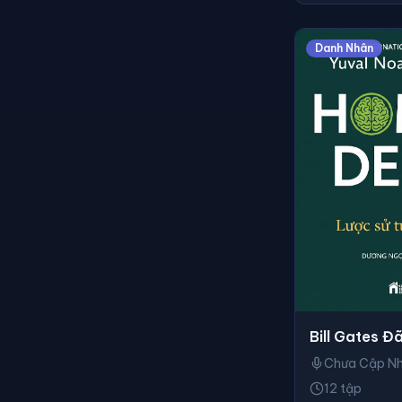
Danh Nhân
Bill Gates Đã
Chưa Cập N
12 tập