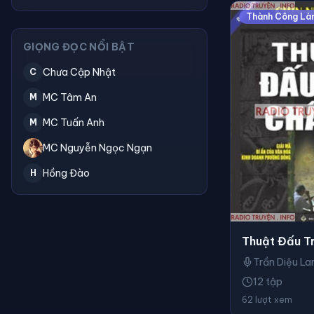
Thành Công Là
GIỌNG ĐỌC NỔI BẬT
Chưa Cập Nhật
C
MC Tâm An
M
MC Tuấn Anh
M
MC Nguyễn Ngọc Ngạn
Hồng Đào
H
Thuật Đấu Tr
Trần Diệu La
12 tập
62 lượt xem