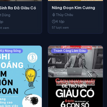
Năng Đoạn Kim Cương
Sinh Ra Đã Giàu Có
Thùy Châu
t Dũng
4 tập
ập
57 lượt xem
ợt xem
 Kỹ Năng Sống
Thành Công Làm Giàu