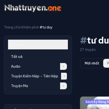
Trang chủ
›
Khám phá
›
#tư duy
#
tư d
Thể loại
27 truyện
Tất cả
Mới nhất
P
Audio
Truyện Kiếm Hiệp - Tiên Hiệp
Truyện Ma
Sách Kỹ Năng 