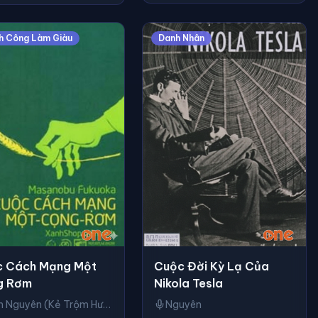
h Công Làm Giàu
Danh Nhân
Cuộc Đời Kỳ Lạ Của
 Cách Mạng Một
Nikola Tesla
g Rơm
Nguyên
Bình Nguyên (Kẻ Trộm Hương)