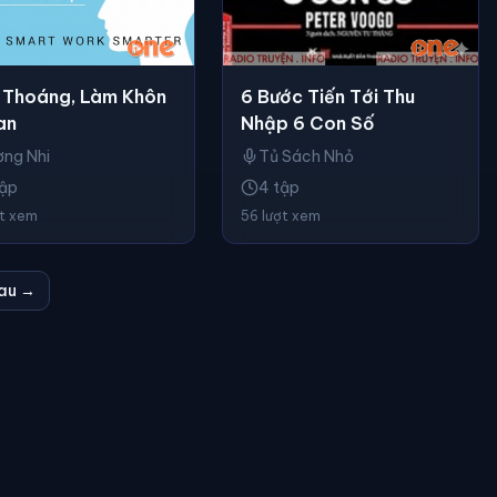
 Thoáng, Làm Khôn
6 Bước Tiến Tới Thu
an
Nhập 6 Con Số
ng Nhi
Tủ Sách Nhỏ
tập
4 tập
ợt xem
56 lượt xem
au →