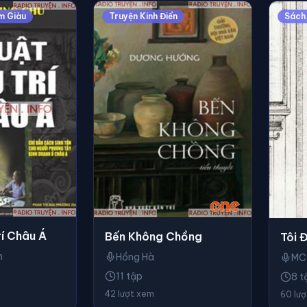
m Giàu
Truyện Kinh Điển
Sách
í Châu Á
Bến Không Chồng
Tôi Đ
n
Hồng Hà
MC
11 tập
8 t
42 lượt xem
60 lư