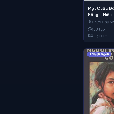
Một Cuộc Đờ
Sống - Hiếu
Chưa Cập N
158 tập
130 lượt xem
Truyện Ngắn