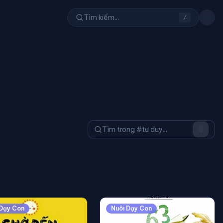
/
 Dạy Con
Nuôi Dạy Con