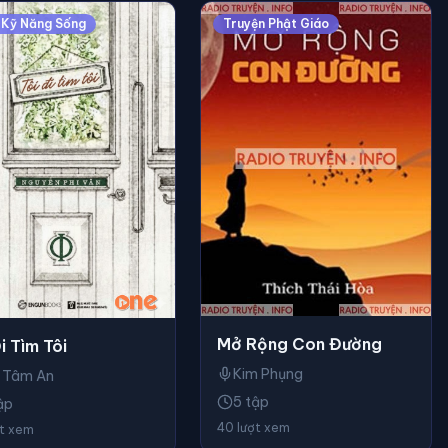
 Kỹ Năng Sống
Truyện Phật Giáo
Mở Rộng Con Đường
i Tìm Tôi
Kim Phụng
 Tâm An
5 tập
ập
40 lượt xem
ợt xem