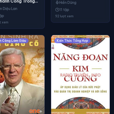
hành Công Trong
Hiền Dũng
 Doanh
n Diệu Lan
11 tập
tập
92 lượt xem
ợt xem
h Công Làm Giàu
Kiến Thức Tổng Hợp