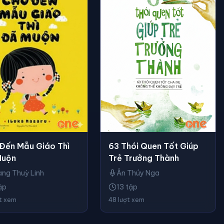
63 Thói Quen Tốt Giúp
Đến Mẫu Giáo Thì
Trẻ Trưởng Thành
Muộn
Ân Thúy Nga
ng Thuỳ Linh
13 tập
ập
48 lượt xem
ợt xem