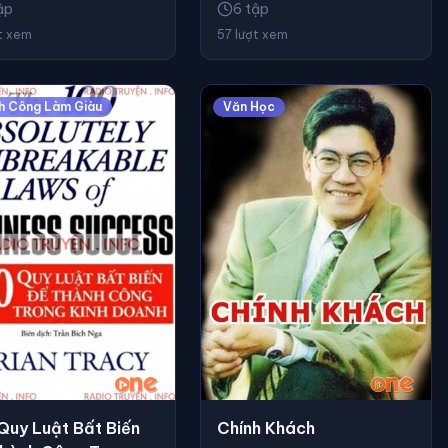
6 tập
ập
57 lượt xem
t xem
h Công Làm Giàu
Văn Học
Chính Khách
Quy Luật Bất Biến