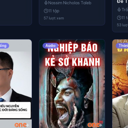
Để T
Nassim Nicholas Taleb
Kinh
Trầ
11 tập
11 
57 lượt xem
53 lư
Sống
Audio
Thàn