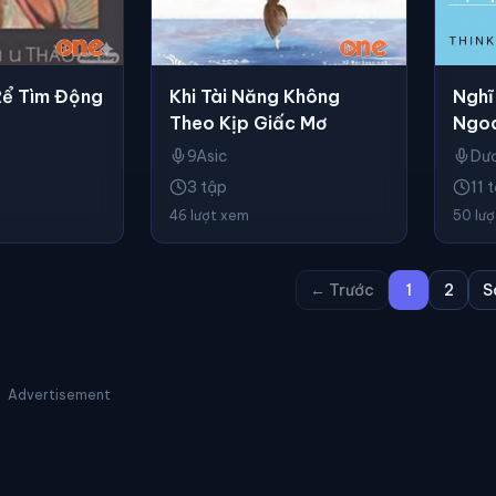
Khi Tài Năng Không
Nghĩ
Rể Tìm Động
Theo Kịp Giấc Mơ
Ngo
9Asic
Dươ
3 tập
11 
46 lượt xem
50 lư
← Trước
1
2
S
Advertisement