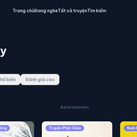
Trang chủ
Đang nghe
Tất cả truyện
Tìm kiếm
uy
hổ biến
Đánh giá cao
Advertisement
Sống
Truyện Phật Giáo
Nuôi