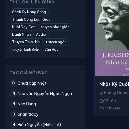
THỂ LOẠI LIÊN QUAN
Sách Kỹ Năng Sống
Thành Công Làm Giàu
Nuôi Dạy Con
truyện phật giáo
Danh Nhân
Audio
Truyện Thiếu Nhi
truyện ngắn
truyện kinh điển
Văn Học
TÁC GIẢ NỔI BẬT
Chưa cập nhật
C
Nhật Ký Cuố
Hướng Dươn
Nhà văn Nguyễn Ngọc Ngạn
N
12 tập
Nho Hưng
N
55 lượt xem
brian tracy
B
Hiếu Nguyễn (Hiếu TV)
H