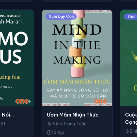
Nuôi Dạy Con
Thàn
Ươm Mầm Nhận Thức
 Nói...
Cuộc
Cọn
Trịnh Trọng Tuân
hật
15 tập