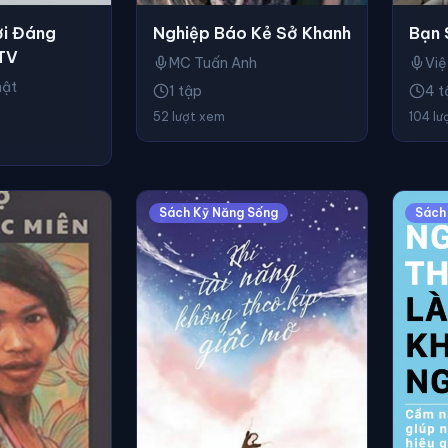
i Đáng
Nghiệp Báo Kẻ Sở Khanh
Bạn 
 TV
MC Tuấn Anh
Việ
hật
1 tập
4 t
52 lượt xem
104 lư
Sách Kỹ Năng Sống
Sách