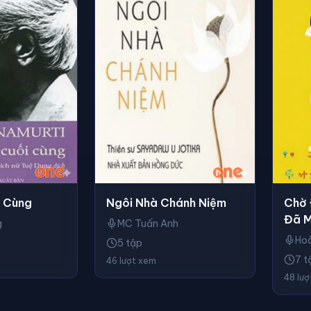
i Cùng
Ngôi Nhà Chánh Niệm
Chờ 
Đã 
g
MC Tuấn Anh
Hoà
5 tập
7 t
46 lượt xem
48 lư