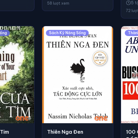
5 t
58 lượt xem
72 lượ
Sống
Sách Kỹ Năng Sống
Thàn
 Tim
Thiên Nga Đen
100 