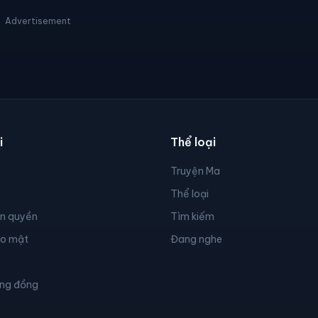
Advertisement
i
Thể loại
Truyện Ma
Thể loại
ản quyền
Tìm kiếm
ảo mật
Đang nghe
ộng đồng