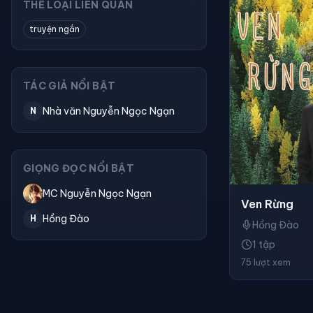
THỂ LOẠI LIÊN QUAN
truyện ngắn
TÁC GIẢ NỔI BẬT
Nhà văn Nguyễn Ngọc Ngạn
N
GIỌNG ĐỌC NỔI BẬT
MC Nguyễn Ngọc Ngạn
Ven Rừng
Hồng Đào
H
Hồng Đào
1 tập
75 lượt xem